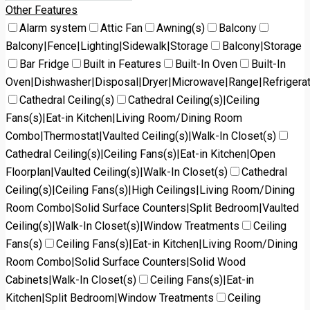
Other Features
Alarm system
Attic Fan
Awning(s)
Balcony
Balcony|Fence|Lighting|Sidewalk|Storage
Balcony|Storage
Bar Fridge
Built in Features
Built-In Oven
Built-In
Oven|Dishwasher|Disposal|Dryer|Microwave|Range|Refrigera
Cathedral Ceiling(s)
Cathedral Ceiling(s)|Ceiling
Fans(s)|Eat-in Kitchen|Living Room/Dining Room
Combo|Thermostat|Vaulted Ceiling(s)|Walk-In Closet(s)
Cathedral Ceiling(s)|Ceiling Fans(s)|Eat-in Kitchen|Open
Floorplan|Vaulted Ceiling(s)|Walk-In Closet(s)
Cathedral
Ceiling(s)|Ceiling Fans(s)|High Ceilings|Living Room/Dining
Room Combo|Solid Surface Counters|Split Bedroom|Vaulted
Ceiling(s)|Walk-In Closet(s)|Window Treatments
Ceiling
Fans(s)
Ceiling Fans(s)|Eat-in Kitchen|Living Room/Dining
Room Combo|Solid Surface Counters|Solid Wood
Cabinets|Walk-In Closet(s)
Ceiling Fans(s)|Eat-in
Kitchen|Split Bedroom|Window Treatments
Ceiling