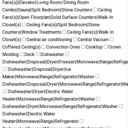
Fans(s)|Elevator|Living Room/Dining Room
Combo|Sauna|Split Bedroom|Stone Counters
Ceiling
Fans(s)|Open Floorplan|Solid Surface Counters|Walk-In
Closet(s)
Ceiling Fans(s)|Split Bedroom|Stone
Counters|Window Treatments
Ceiling Fans(s)|Walk-In
Closet(s)
Central air conditioning
Central Vaccum
Coffered Ceiling(s)
Convection Oven
Cooktop
Crown
Molding
Deck
Dishwasher
Dishwasher|Disposal|Dryer|Freezer|Microwave|Range|Refrige
Dishwasher|Disposal|Dryer|Ice
Maker|Microwave|Range|Refrigerator|Washer
Dishwasher|Disposal|Dryer|Microwave|Range|Refrigerator|W
Dishwasher|Dryer|Electric Water
Heater|Microwave|Range|Refrigerator|Washer
Dishwasher|Dryer|Microwave|Range|Refrigerator|Washer
Dishwasher|Electric Water
Heater|Microwave|Range|Refrigerator