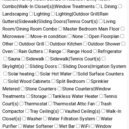
Combo|Walk-In Closet(s)|Window Treatments
L Dining
Landscaping
Lighting
Lighting|Outdoor Grill|Rain
Gutters|Sidewalk|Sliding Doors|Tennis Court(s)
Living
Room/Dining Room Combo
Master Bedroom Main Floor
Microwave
Move-in condition
None
Open Floorplan
Other
Outdoor Grill
Outdoor Kitchen
Outdoor Shower
Oven
Rain Gutters
Range
Range Hood
Refrigerator
Sauna
Sidewalk
Sidewalk|Tennis Court(s)
Skylight(s)
Sliding Doors
Sliding Doors|Irrigation System
Solar heating
Solar Hot Water
Solid Surface Counters
Solid Wood Cabinets
Split Bedroom
Sprinkler
Metered
Stone Counters
Stone Counters|Window
Treatments
Storage
Tankless Water Heater
Tennis
Court(s)
Thermostat
Thermostat Attic Fan
Trash
Compactor
Tray Ceiling(s)
Vaulted Ceiling(s)
Walk-In
Closet(s)
Washer
Water Filtration System
Water
Purifier
Water Softener
Wet Bar
WiFi
Window