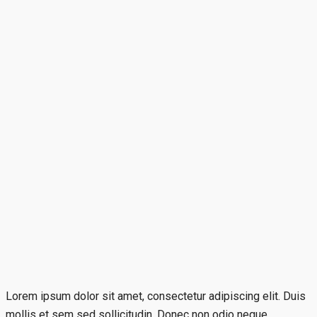
Lorem ipsum dolor sit amet, consectetur adipiscing elit. Duis
mollis et sem sed sollicitudin. Donec non odio neque.