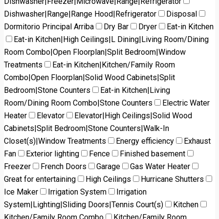
Dishwasher|Freezer|Microwave|Range|Refrigerator
Dishwasher|Range|Range Hood|Refrigerator
Disposal
Dormitorio Principal Arriba
Dry Bar
Dryer
Eat-in Kitchen
Eat-in Kitchen|High Ceilings|L Dining|Living Room/Dining
Room Combo|Open Floorplan|Split Bedroom|Window
Treatments
Eat-in Kitchen|Kitchen/Family Room
Combo|Open Floorplan|Solid Wood Cabinets|Split
Bedroom|Stone Counters
Eat-in Kitchen|Living
Room/Dining Room Combo|Stone Counters
Electric Water
Heater
Elevator
Elevator|High Ceilings|Solid Wood
Cabinets|Split Bedroom|Stone Counters|Walk-In
Closet(s)|Window Treatments
Energy efficiency
Exhaust
Fan
Exterior lighting
Fence
Finished basement
Freezer
French Doors
Garage
Gas Water Heater
Great for entertaining
High Ceilings
Hurricane Shutters
Ice Maker
Irrigation System
Irrigation
System|Lighting|Sliding Doors|Tennis Court(s)
Kitchen
Kitchen/Family Room Combo
Kitchen/Family Room